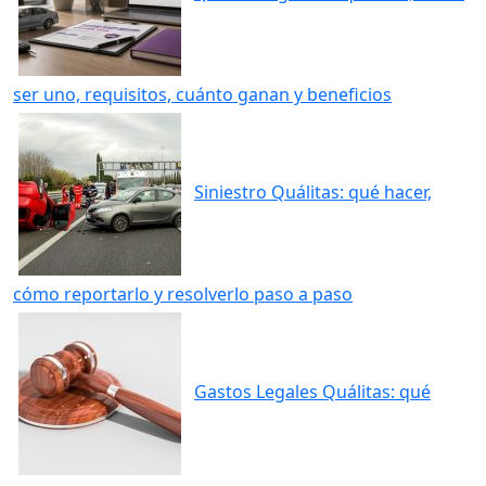
ser uno, requisitos, cuánto ganan y beneficios
Siniestro Quálitas: qué hacer,
cómo reportarlo y resolverlo paso a paso
Gastos Legales Quálitas: qué