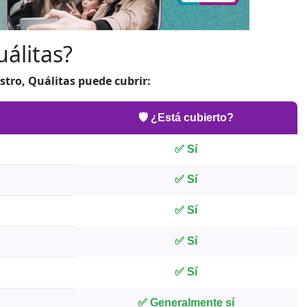
uálitas?
stro, Quálitas puede cubrir:
🛡️ ¿Está cubierto?
✅ Sí
✅ Sí
✅ Sí
✅ Sí
✅ Sí
✅ Generalmente sí