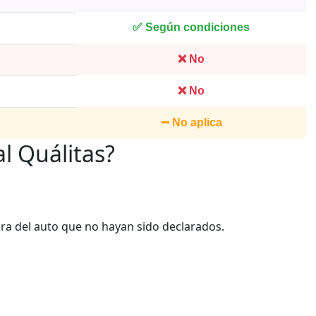
✅ Según condiciones
❌ No
❌ No
➖ No aplica
l Quálitas?
ra del auto que no hayan sido declarados.