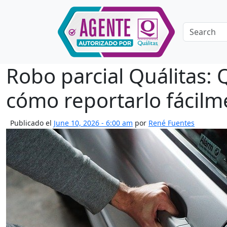
Skip to main content
Robo parcial Quálitas: 
cómo reportarlo fácilm
Publicado el
June 10, 2026 - 6:00 am
por
René Fuentes