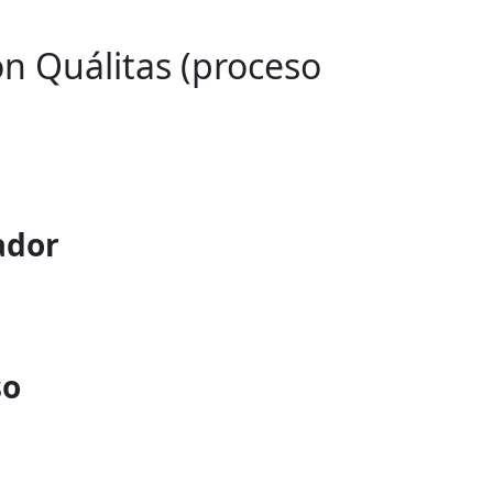
on Quálitas (proceso
ador
so