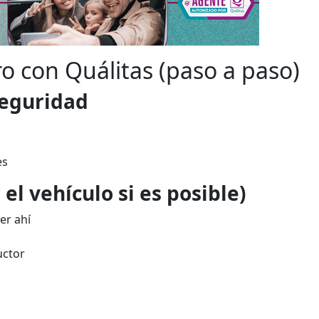
ro con Quálitas (paso a paso)
seguridad
es
el vehículo si es posible)
er ahí
uctor