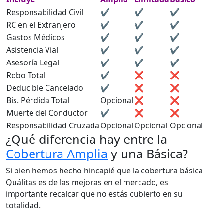
Responsabilidad Civil
✔️
✔️
✔️
RC en el Extranjero
✔️
✔️
✔️
Gastos Médicos
✔️
✔️
✔️
Asistencia Vial
✔️
✔️
✔️
Asesoría Legal
✔️
✔️
✔️
Robo Total
✔️
❌
❌
Deducible Cancelado
✔️
❌
❌
Bis. Pérdida Total
Opcional
❌
❌
Muerte del Conductor
✔️
❌
❌
Responsabilidad Cruzada
Opcional
Opcional
Opcional
¿Qué diferencia hay entre la
Cobertura Amplia
y una Básica?
Si bien hemos hecho hincapié que la cobertura básica
Quálitas es de las mejoras en el mercado, es
importante recalcar que no estás cubierto en su
totalidad.