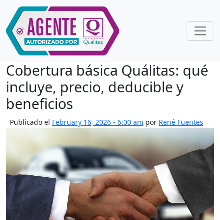
Skip to main content
Cobertura básica Quálitas: qué
incluye, precio, deducible y
beneficios
Publicado el
February 16, 2026 - 6:00 am
por
René Fuentes