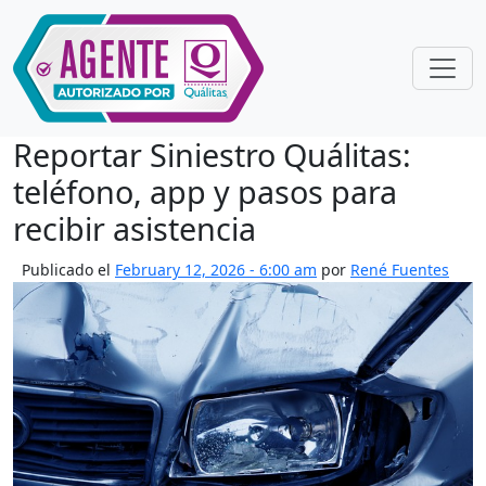
Skip to main content
Reportar Siniestro Quálitas:
teléfono, app y pasos para
recibir asistencia
Publicado el
February 12, 2026 - 6:00 am
por
René Fuentes