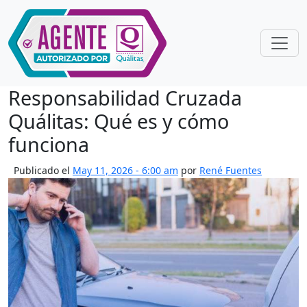
Skip to main content
Responsabilidad Cruzada
Quálitas: Qué es y cómo
funciona
Publicado el
May 11, 2026 - 6:00 am
por
René Fuentes