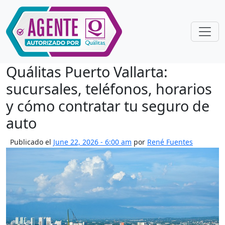
Skip to main content
Quálitas Puerto Vallarta:
sucursales, teléfonos, horarios
y cómo contratar tu seguro de
auto
Publicado el
June 22, 2026 - 6:00 am
por
René Fuentes