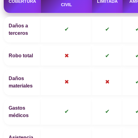
COBERTURA
LIMITADA
AMP
CIVIL
Daños a
✔
✔
terceros
✖
✔
Robo total
Daños
✖
✖
materiales
Gastos
✔
✔
médicos
Asistencia