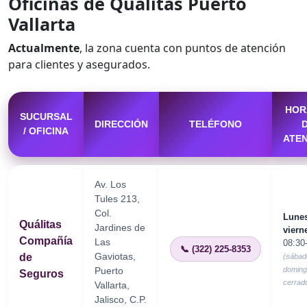
Oficinas de Quálitas Puerto
Vallarta
Actualmente
, la zona cuenta con puntos de atención
para clientes y asegurados.
HOR
SUCURSAL
DIRECCIÓN
TELÉFONO
/ OFICINA
ATE
Av. Los
Tules 213,
Col.
Lunes
Quálitas
Jardines de
viern
Compañía
Las
08:30
📞 (322) 225-8353
Gaviotas,
de
(sábad
Puerto
domin
Seguros
cerrad
Vallarta,
Jalisco, C.P.