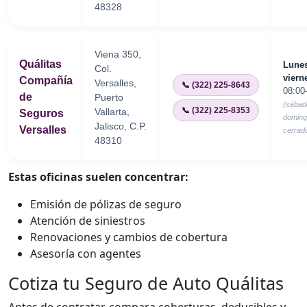
48328
Viena 350,
Quálitas
Lunes
Col.
viern
Compañía
Versalles,
📞 (322) 225-8643
08:00
de
Puerto
(sábad
📞 (322) 225-8353
Vallarta,
Seguros
domin
Jalisco, C.P.
Versalles
cerrad
48310
Estas oficinas suelen concentrar:
Emisión de pólizas de seguro
Atención de siniestros
Renovaciones y cambios de cobertura
Asesoría con agentes
Cotiza tu Seguro de Auto Quálitas