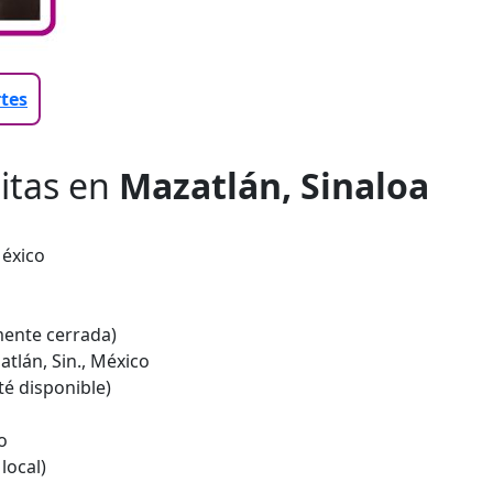
tes
litas en
Mazatlán, Sinaloa
México
ente cerrada)
atlán, Sin., México
té disponible)
o
local)