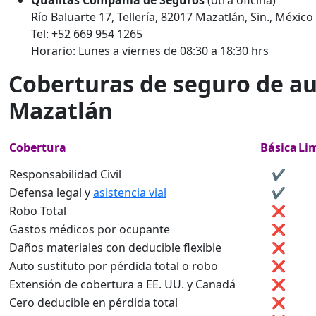
Quálitas Compañía de Seguros
(otra oficina)
Río Baluarte 17, Tellería, 82017 Mazatlán, Sin., México
Tel: +52 669 954 1265
Horario: Lunes a viernes de 08:30 a 18:30 hrs
Coberturas de seguro de au
Mazatlán
Cobertura
Básica
Li
Responsabilidad Civil
✔️
Defensa legal y
asistencia vial
✔️
Robo Total
❌
Gastos médicos por ocupante
❌
Daños materiales con deducible flexible
❌
Auto sustituto por pérdida total o robo
❌
Extensión de cobertura a EE. UU. y Canadá
❌
Cero deducible en pérdida total
❌