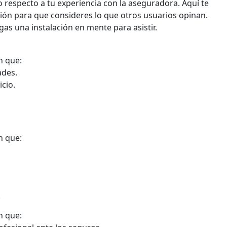
 respecto a tu experiencia con la aseguradora. Aquí te
ón para que consideres lo que otros usuarios opinan.
as una instalación en mente para asistir.
n que:
ades.
cio.
n que:
o
n que: