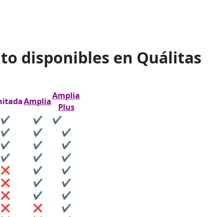
to disponibles en Quálitas
Amplia
mitada
Amplia
Plus
✔️
✔️
✔️
✔️
✔️
✔️
✔️
✔️
✔️
✔️
✔️
✔️
❌
✔️
✔️
❌
✔️
✔️
❌
✔️
✔️
❌
❌
✔️