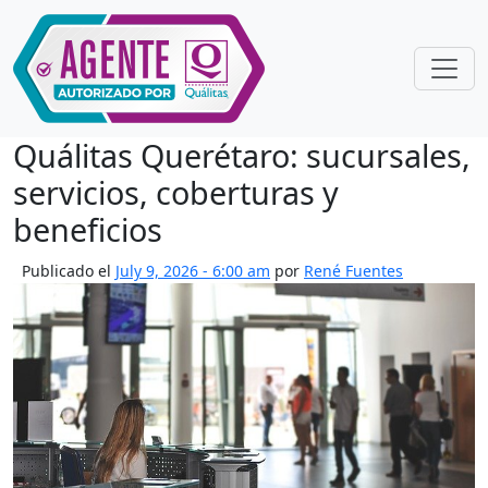
Skip to main content
Quálitas Querétaro: sucursales,
servicios, coberturas y
beneficios
Publicado el
July 9, 2026 - 6:00 am
por
René Fuentes