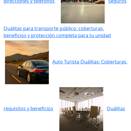
direcciones y teléfonos
Seguros
Quálitas para transporte público: coberturas,
beneficios y protección completa para tu unidad
Auto Turista Quálitas: Coberturas,
requisitos y beneficios
Quálitas