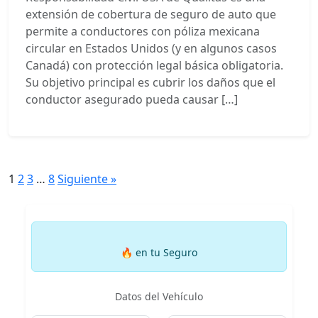
extensión de cobertura de seguro de auto que
permite a conductores con póliza mexicana
circular en Estados Unidos (y en algunos casos
Canadá) con protección legal básica obligatoria.
Su objetivo principal es cubrir los daños que el
conductor asegurado pueda causar […]
Navegación
1
2
3
…
8
Siguiente »
de
entradas
🔥
en tu Seguro
Datos del Vehículo